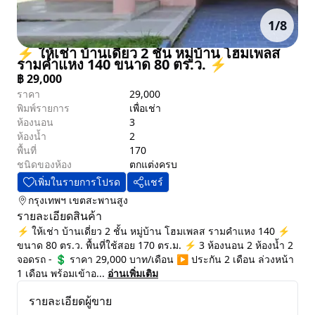
1
/
8
⚡ ให้เช่า บ้านเดี่ยว 2 ชั้น หมู่บ้าน โฮมเพลส
รามคำแหง 140 ขนาด 80 ตร.ว. ⚡
฿
29,000
ราคา
29,000
พิมพ์รายการ
เพื่อเช่า
ห้องนอน
3
ห้องน้ำ
2
พื้นที่
170
ชนิดของห้อง
ตกแต่งครบ
เพิ่มในรายการโปรด
แชร์
กรุงเทพฯ
เขตสะพานสูง
รายละเอียดสินค้า
⚡ ให้เช่า บ้านเดี่ยว 2 ชั้น หมู่บ้าน โฮมเพลส รามคำแหง 140 ⚡
ขนาด 80 ตร.ว. พื้นที่ใช้สอย 170 ตร.ม. ⚡ 3 ห้องนอน 2 ห้องน้ำ 2
จอดรถ - 💲 ราคา 29,000 บาท/เดือน ▶️ ประกัน 2 เดือน ล่วงหน้า
1 เดือน พร้อมเข้าอ...
อ่านเพิ่มเติม
รายละเอียดผู้ขาย