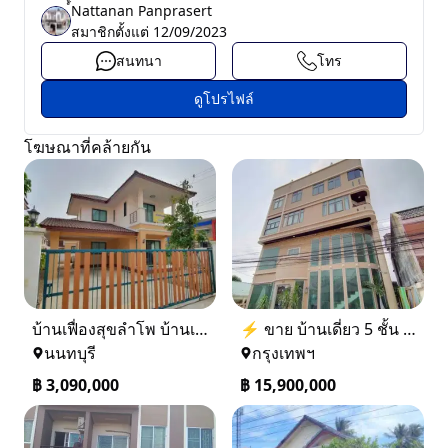
์์Nattanan Panprasert
สมาชิกตั้งแต่
12/09/2023
สนทนา
โทร
ดูโปรไฟล์
โฆษณาที่คล้ายกัน
บ้านเฟื่องสุขลำโพ บ้านเดี่ยวสร้างใหม่ บางบัวทอง
⚡ ขาย บ้านเดี่ยว 5 ชั้น ซอย ประชาชื่น 14 ใกล้ BTS
นนทบุรี
กรุงเทพฯ
฿
3,090,000
฿
15,900,000