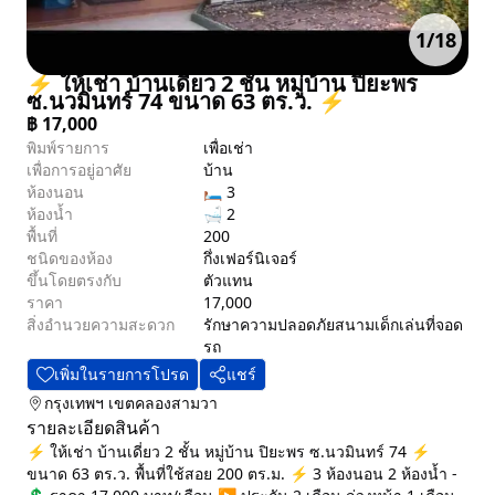
1
/
18
⚡ ให้เช่า บ้านเดี่ยว 2 ชั้น หมู่บ้าน ปิยะพร
ซ.นวมินทร์ 74 ขนาด 63 ตร.ว. ⚡
฿
17,000
พิมพ์รายการ
เพื่อเช่า
เพื่อการอยู่อาศัย
บ้าน
ห้องนอน
🛏 3
ห้องน้ำ
🛁 2
พื้นที่
200
ชนิดของห้อง
กึ่งเฟอร์นิเจอร์
ขึ้นโดยตรงกับ
ตัวแทน
ราคา
17,000
สิ่งอำนวยความสะดวก
รักษาความปลอดภัย
สนามเด็กเล่น
ที่จอด
รถ
เพิ่มในรายการโปรด
แชร์
กรุงเทพฯ
เขตคลองสามวา
รายละเอียดสินค้า
⚡ ให้เช่า บ้านเดี่ยว 2 ชั้น หมู่บ้าน ปิยะพร ซ.นวมินทร์ 74 ⚡
ขนาด 63 ตร.ว. พื้นที่ใช้สอย 200 ตร.ม. ⚡ 3 ห้องนอน 2 ห้องน้ำ -