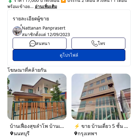
💲 ราคา 17,000 บาท/เดือน ▶️ ประกัน 2 เดือน ล่วงหน้า 1 เดือน
พร้อมเข้าอย...
อ่านเพิ่มเติม
รายละเอียดผู้ขาย
์์Nattanan Panprasert
สมาชิกตั้งแต่
12/09/2023
สนทนา
โทร
ดูโปรไฟล์
โฆษณาที่คล้ายกัน
บ้านเฟื่องสุขลำโพ บ้านเดี่ยวสร้างใหม่ บางบัวทอง
⚡ ขาย บ้านเดี่ยว 5 ชั้น ซอย ประชาชื่น 14 ใกล้ BTS
นนทบุรี
กรุงเทพฯ