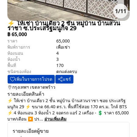
1
/
11
⚡ ให้เช่า บ้านเดี่ยว 2 ชั้น หมู่บ้าน บ้านสวน
ราชา ซ.ประเสริฐมนูกิจ 29
฿
65,000
ราคา
65,000
พิมพ์รายการ
เพื่อเช่า
ห้องนอน
4
ห้องน้ำ
3
พื้นที่
170
ชนิดของห้อง
ตกแต่งครบ
เพิ่มในรายการโปรด
แชร์
กรุงเทพฯ
เขตลาดพร้าว
รายละเอียดสินค้า
⚡ ให้เช่า บ้านเดี่ยว 2 ชั้น หมู่บ้าน บ้านสวนราชา ซอย ประเสริฐ
มนูกิจ 29 ⚡ ขนาด 66.40 ตร.ว. พื้นที่ใช้สอย 170 ตร.ม. ใกล้ BTS
⚡ 4 ห้องนอน 3 ห้องน้ำ 2 จอดรถ แอร์ 2 เครื่อง - 💲 ราคา 65,000
บาท/เดือน ▶️ ปร...
อ่านเพิ่มเติม
รายละเอียดผู้ขาย