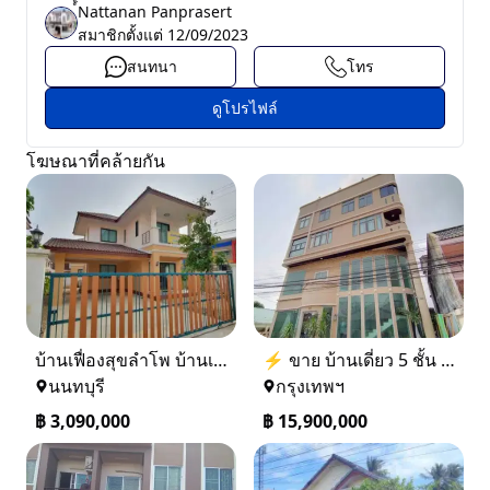
์์Nattanan Panprasert
สมาชิกตั้งแต่
12/09/2023
สนทนา
โทร
ดูโปรไฟล์
โฆษณาที่คล้ายกัน
บ้านเฟื่องสุขลำโพ บ้านเดี่ยวสร้างใหม่ บางบัวทอง
⚡ ขาย บ้านเดี่ยว 5 ชั้น ซอย ประชาชื่น 14 ใกล้ BTS
นนทบุรี
กรุงเทพฯ
฿
3,090,000
฿
15,900,000