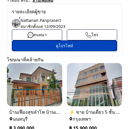
1 เดือน พร้อ...
อ่านเพิ่มเติม
รายละเอียดผู้ขาย
์์Nattanan Panprasert
สมาชิกตั้งแต่
12/09/2023
สนทนา
โทร
ดูโปรไฟล์
โฆษณาที่คล้ายกัน
บ้านเฟื่องสุขลำโพ บ้านเดี่ยวสร้างใหม่ บางบัวทอง
⚡ ขาย บ้านเดี่ยว 5 ชั้น ซอย ประชาชื่น 14 ใกล้ BTS
นนทบุรี
กรุงเทพฯ
฿
3,090,000
฿
15,900,000