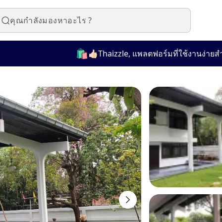
🛍️
👍🏻Thaizzle, แพลตฟอร์มที่ใช้งานง่ายสำหรับซ