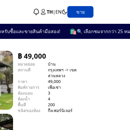
TH
|
EN
ขาย
🛍️
ื้อและขายสินค้ามือสอง!
🔍 เลือกชมจากกว่า 25 หมวดหมู่
฿
49,000
หมวดย่อย
บ้าน
สถานที่
กรุงเทพฯ -> เขต
สวนหลวง
ราคา
49,000
พิมพ์รายการ
เพื่อเช่า
ห้องนอน
3
ห้องน้ำ
4
พื้นที่
200
ชนิดของห้อง
กึ่งเฟอร์นิเจอร์