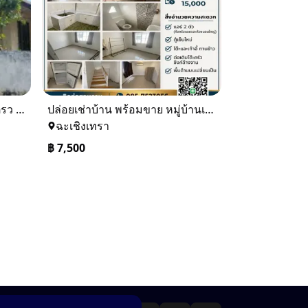
ขายบ้านเดียว 1 ชั้นพื้นที่ 102 ตรว บางละมุง ชลบุรี
ปล่อยเช่าบ้าน พร้อมขาย หมู่บ้านเจทาว ตำบลแสนภูดาษ
ฉะเชิงเทรา
฿
7,500