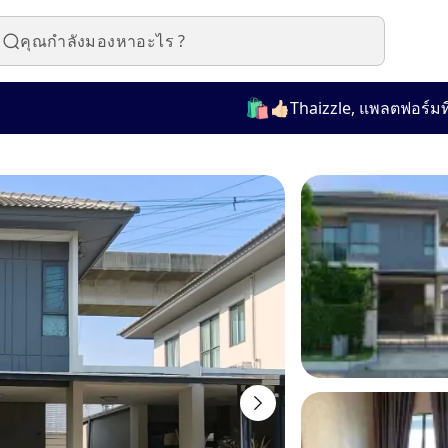
🛍️
👍🏻Thaizzle, แพลตฟอร์มที่ใช้งา