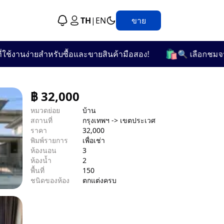
TH
|
EN
ขาย
🛍️
นง่ายสำหรับซื้อและขายสินค้ามือสอง!
🔍 เลือกชมจากกว่า 
฿
32,000
หมวดย่อย
บ้าน
สถานที่
กรุงเทพฯ -> เขตประเวศ
ราคา
32,000
พิมพ์รายการ
เพื่อเช่า
ห้องนอน
3
ห้องน้ำ
2
พื้นที่
150
ชนิดของห้อง
ตกแต่งครบ