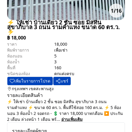
1
/
16
⚡ ให้เช่า บ้านเดี่ยว 2 ชั้น ซอย มิสทีน
สุขาภิบาล 3 ถนน รามคำแหง ขนาด 60 ตร.ว.
⚡
฿
18,000
ราคา
18,000
พิมพ์รายการ
เพื่อเช่า
ห้องนอน
5
ห้องน้ำ
3
พื้นที่
160
ชนิดของห้อง
ตกแต่งครบ
เพิ่มในรายการโปรด
แชร์
กรุงเทพฯ
เขตสะพานสูง
รายละเอียดสินค้า
⚡ ให้เช่า บ้านเดี่ยว 2 ชั้น ซอย มิสทีน สุขาภิบาล 3 ถนน
รามคำแหง ⚡ ขนาด 60 ตร.ว. พื้นที่ใช้สอย 160 ตร.ม. ⚡ 5 ห้อง
นอน 3 ห้องน้ำ 2 จอดรถ - 💲 ราคา 18,000 บาท/เดือน ▶️ ประกัน
2 เดือน ล่วงหน้า 1 เดือน พร้...
อ่านเพิ่มเติม
รายละเอียดผู้ขาย