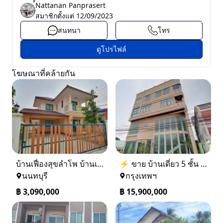
์์Nattanan Panprasert
สมาชิกตั้งแต่
12/09/2023
สนทนา
โทร
ดูโปรไฟล์
โฆษณาที่คล้ายกัน
บ้านเฟื่องสุขลำโพ บ้านเดี่ยวสร้างใหม่ บางบัวทอง
⚡ ขาย บ้านเดี่ยว 5 ชั้น ซอย ประชาชื่น 14 ใกล้ BTS
นนทบุรี
กรุงเทพฯ
฿
3,090,000
฿
15,900,000