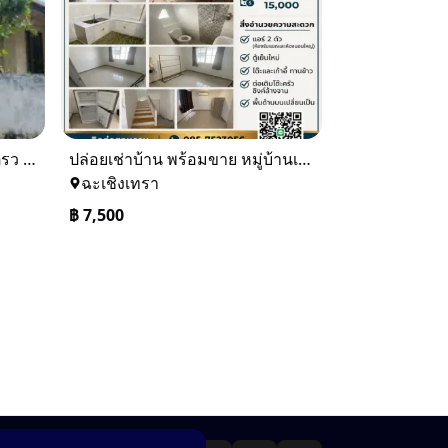
ขายบ้านเดียว 1 ชั้นพื้นที่ 102 ตรว บางละมุง ชลบุรี
ปล่อยเช่าบ้าน พร้อมขาย หมู่บ้านเจทาว ตำบลแสนภูดาษ
ฉะเชิงเทรา
฿
7,500