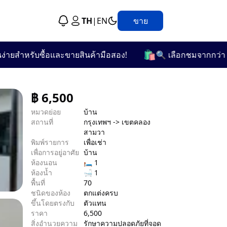
TH
|
EN
ขาย
🛍️
ำหรับซื้อและขายสินค้ามือสอง!
🔍 เลือกชมจากกว่า 25 หมว
฿
6,500
หมวดย่อย
บ้าน
สถานที่
กรุงเทพฯ -> เขตคลอง
สามวา
พิมพ์รายการ
เพื่อเช่า
เพื่อการอยู่อาศัย
บ้าน
ห้องนอน
🛏 1
ห้องน้ำ
🛁 1
พื้นที่
70
ชนิดของห้อง
ตกแต่งครบ
ขึ้นโดยตรงกับ
ตัวแทน
ราคา
6,500
สิ่งอำนวยความ
รักษาความปลอดภัย
ที่จอด