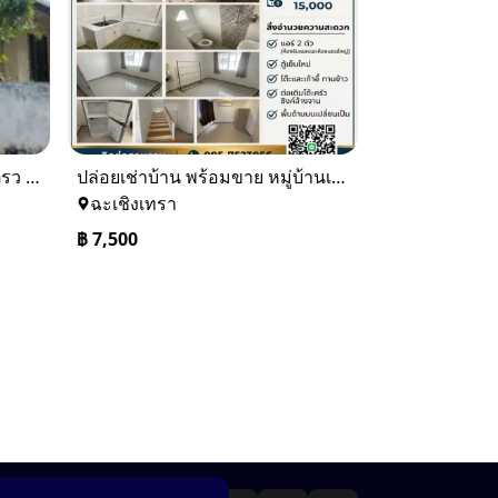
ขายบ้านเดียว 1 ชั้นพื้นที่ 102 ตรว บางละมุง ชลบุรี
ปล่อยเช่าบ้าน พร้อมขาย หมู่บ้านเจทาว ตำบลแสนภูดาษ
ฉะเชิงเทรา
฿
7,500