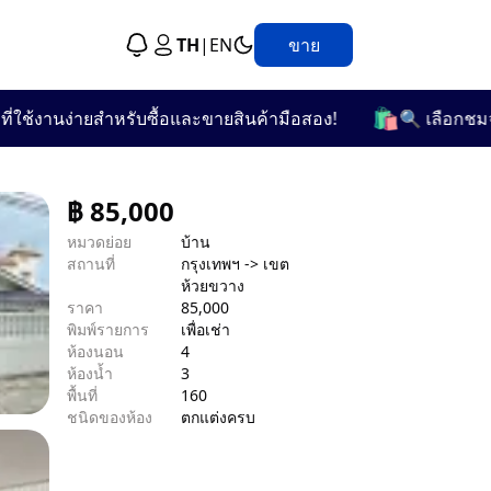
TH
|
EN
ขาย
🛍️
้งานง่ายสำหรับซื้อและขายสินค้ามือสอง!
🔍 เลือกชมจากกว
฿
85,000
หมวดย่อย
บ้าน
สถานที่
กรุงเทพฯ -> เขต
ห้วยขวาง
ราคา
85,000
พิมพ์รายการ
เพื่อเช่า
ห้องนอน
4
ห้องน้ำ
3
พื้นที่
160
ชนิดของห้อง
ตกแต่งครบ