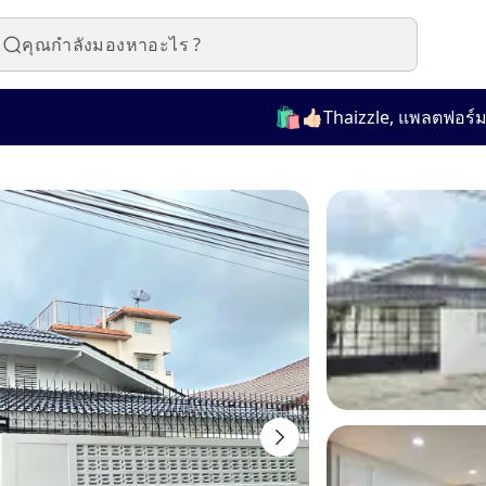
🛍️
👍🏻Thaizzle, แพลตฟอร์มที่ใช