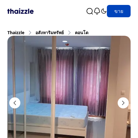
ขาย
Thaizzle
อสังหาริมทรัพย์
คอนโด