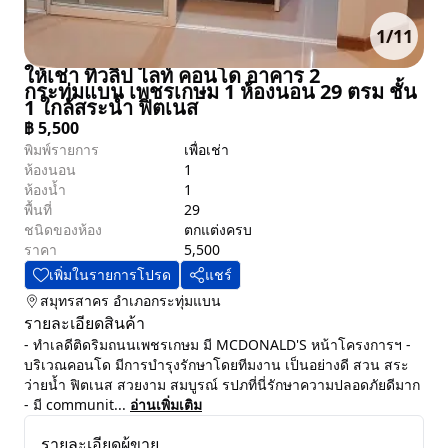
1
/
11
ให้เช่า ทิวลิป ไลท์ คอนโด อาคาร 2
กระทุ่มแบน เพชรเกษม 1 ห้องนอน 29 ตรม ชั้น
1 ใกล้สระน้ำ ฟิตเนส
฿
5,500
พิมพ์รายการ
เพื่อเช่า
ห้องนอน
1
ห้องน้ำ
1
พื้นที่
29
ชนิดของห้อง
ตกแต่งครบ
ราคา
5,500
เพิ่มในรายการโปรด
แชร์
สมุทรสาคร
อำเภอกระทุ่มแบน
รายละเอียดสินค้า
- ทำเลดีติดริมถนนเพชรเกษม มี MCDONALD'S หน้าโครงการฯ -
บริเวณคอนโด มีการบำรุงรักษาโดยทีมงาน เป็นอย่างดี สวน สระ
ว่ายน้ำ ฟิตเนส สวยงาม สมบูรณ์ รปภที่นี่รักษาความปลอดภัยดีมาก
- มี communit...
อ่านเพิ่มเติม
รายละเอียดผู้ขาย