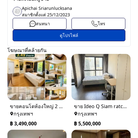
Apichai Sriarunlucksana
สมาชิกตั้งแต่
25/12/2023
สนทนา
โทร
ดูโปรไฟล์
โฆษณาที่คล้ายกัน
ขายคอนโดห้องใหญ่ 2 ห้องนอน ทำเลพระราม 8 Lumpini Place Rama VIII
ขาย Ideo Q Siam ratchatewi จาก BTS ราชเทวี 300 เมตร เจ้าของขายเอง
กรุงเทพฯ
กรุงเทพฯ
฿
3,490,000
฿
5,500,000