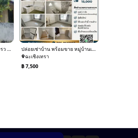
ขายบ้านเดียว 1 ชั้นพื้นที่ 102 ตรว บางละมุง ชลบุรี
ปล่อยเช่าบ้าน พร้อมขาย หมู่บ้านเจทาว ตำบลแสนภูดาษ
ฉะเชิงเทรา
฿
7,500