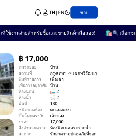
TH
|
EN
ขาย
🛍️
งานง่ายสำหรับซื้อและขายสินค้ามือสอง!
🔍 เลือกชมจากกว่
฿
17,000
หมวดย่อย
บ้าน
สถานที่
กรุงเทพฯ -> เขตทวีวัฒนา
พิมพ์รายการ
เพื่อเช่า
เพื่อการอยู่อาศัย
บ้าน
ห้องนอน
🛏 2
ห้องน้ำ
🛁 2
พื้นที่
130
ชนิดของห้อง
ตกแต่งครบ
ขึ้นโดยตรงกับ
เจ้าของ
ราคา
17,000
สิ่งอำนวยความ
ห้องฟิตเนส
สระว่ายน้ำ
สะดวก
รักษาความปลอดภัย
ที่จอด