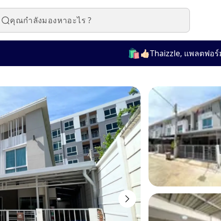
🛍️
👍🏻Thaizzle, แพลตฟอร์มที่ใช้