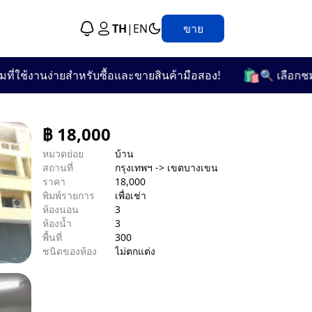
TH
|
EN
ขาย
🛍️
้งานง่ายสำหรับซื้อและขายสินค้ามือสอง!
🔍 เลือกชมจากกว
฿
18,000
หมวดย่อย
บ้าน
สถานที่
กรุงเทพฯ -> เขตบางเขน
ราคา
18,000
พิมพ์รายการ
เพื่อเช่า
ห้องนอน
3
ห้องน้ำ
3
พื้นที่
300
ชนิดของห้อง
ไม่ตกแต่ง