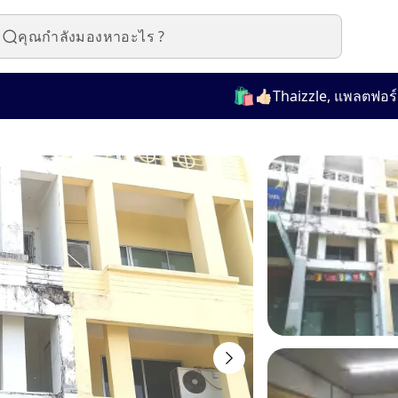
🛍️
👍🏻Thaizzle, แพลตฟอร์มที่ใช