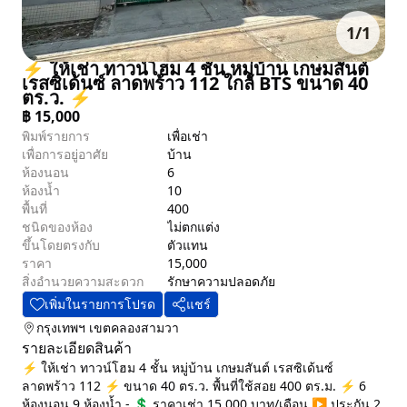
1
/
1
⚡ ให้เช่า ทาวน์โฮม 4 ชั้น หมู่บ้าน เกษมสันต์
เรสซิเด้นซ์ ลาดพร้าว 112 ใกล้ BTS ขนาด 40
ตร.ว. ⚡
฿
15,000
พิมพ์รายการ
เพื่อเช่า
เพื่อการอยู่อาศัย
บ้าน
ห้องนอน
6
ห้องน้ำ
10
พื้นที่
400
ชนิดของห้อง
ไม่ตกแต่ง
ขึ้นโดยตรงกับ
ตัวแทน
ราคา
15,000
สิ่งอำนวยความสะดวก
รักษาความปลอดภัย
เพิ่มในรายการโปรด
แชร์
กรุงเทพฯ
เขตคลองสามวา
รายละเอียดสินค้า
⚡ ให้เช่า ทาวน์โฮม 4 ชั้น หมู่บ้าน เกษมสันต์ เรสซิเด้นซ์
ลาดพร้าว 112 ⚡ ขนาด 40 ตร.ว. พื้นที่ใช้สอย 400 ตร.ม. ⚡ 6
ห้องนอน 9 ห้องน้ำ - 💲 ราคาเช่า 15,000 บาท/เดือน ▶️ ประกัน 2