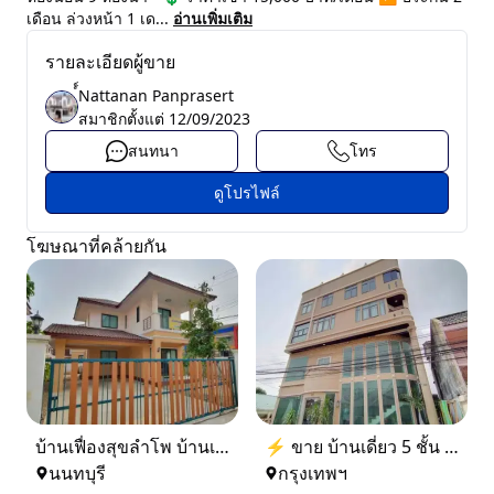
เดือน ล่วงหน้า 1 เด...
อ่านเพิ่มเติม
รายละเอียดผู้ขาย
์์Nattanan Panprasert
สมาชิกตั้งแต่
12/09/2023
สนทนา
โทร
ดูโปรไฟล์
โฆษณาที่คล้ายกัน
บ้านเฟื่องสุขลำโพ บ้านเดี่ยวสร้างใหม่ บางบัวทอง
⚡ ขาย บ้านเดี่ยว 5 ชั้น ซอย ประชาชื่น 14 ใกล้ BTS
นนทบุรี
กรุงเทพฯ