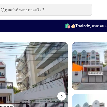
🛍️
👍🏻Thaizzle, แพลตฟอร์มที่ใ