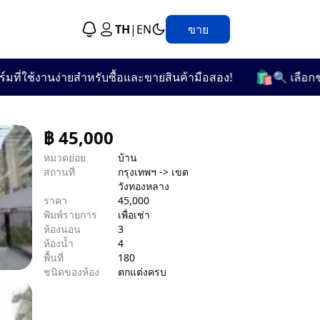
TH
|
EN
ขาย
🛍️
ช้งานง่ายสำหรับซื้อและขายสินค้ามือสอง!
🔍 เลือกชมจากกว
฿
45,000
หมวดย่อย
บ้าน
สถานที่
กรุงเทพฯ -> เขต
วังทองหลาง
ราคา
45,000
พิมพ์รายการ
เพื่อเช่า
ห้องนอน
3
ห้องน้ำ
4
พื้นที่
180
ชนิดของห้อง
ตกแต่งครบ