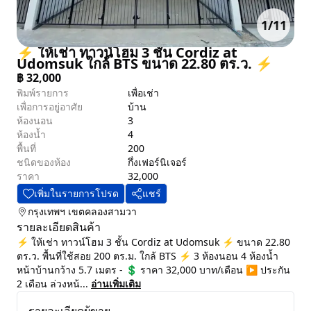
1
/
11
⚡ ให้เช่า ทาวน์โฮม 3 ชั้น Cordiz at
Udomsuk ใกล้ BTS ขนาด 22.80 ตร.ว. ⚡
฿
32,000
พิมพ์รายการ
เพื่อเช่า
เพื่อการอยู่อาศัย
บ้าน
ห้องนอน
3
ห้องน้ำ
4
พื้นที่
200
ชนิดของห้อง
กึ่งเฟอร์นิเจอร์
ราคา
32,000
เพิ่มในรายการโปรด
แชร์
กรุงเทพฯ
เขตคลองสามวา
รายละเอียดสินค้า
⚡ ให้เช่า ทาวน์โฮม 3 ชั้น Cordiz at Udomsuk ⚡ ขนาด 22.80
ตร.ว. พื้นที่ใช้สอย 200 ตร.ม. ใกล้ BTS ⚡ 3 ห้องนอน 4 ห้องน้ำ
หน้าบ้านกว้าง 5.7 เมตร - 💲 ราคา 32,000 บาท/เดือน ▶️ ประกัน
2 เดือน ล่วงหน้...
อ่านเพิ่มเติม