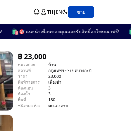
TH
|
EN
ขาย
️
🛍️
🎯 แนะนำเพื่อนของคุณและรับสิทธิ์ลงโฆษณาฟรี!
👍🏻
฿
23,000
หมวดย่อย
บ้าน
สถานที่
กรุงเทพฯ -> เขตบางกะปิ
ราคา
23,000
พิมพ์รายการ
เพื่อเช่า
ห้องนอน
3
ห้องน้ำ
3
พื้นที่
180
ชนิดของห้อง
ตกแต่งครบ