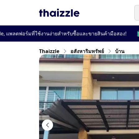
🛍️
ลตฟอร์มที่ใช้งานง่ายสำหรับซื้อและขายสินค้ามือสอง!
🔍 เ
Thaizzle
อสังหาริมทรัพย์
บ้าน