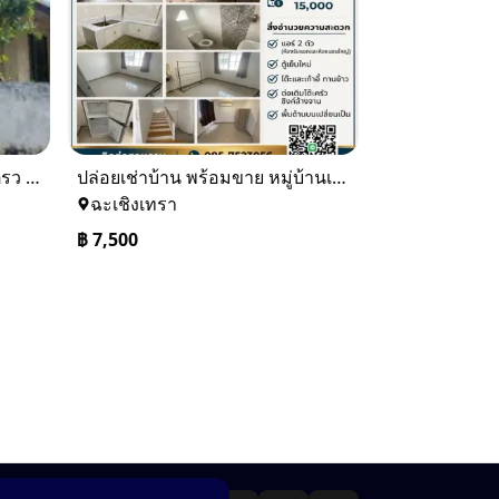
ขายบ้านเดียว 1 ชั้นพื้นที่ 102 ตรว บางละมุง ชลบุรี
ปล่อยเช่าบ้าน พร้อมขาย หมู่บ้านเจทาว ตำบลแสนภูดาษ
ฉะเชิงเทรา
฿
7,500