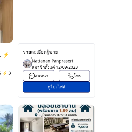
รายละเอียดผู้ขาย
ว. ⚡
์์Nattanan Panprasert
สมาชิกตั้งแต่
12/09/2023
TS ⚡ 3
สนทนา
โทร
ดูโปรไฟล์