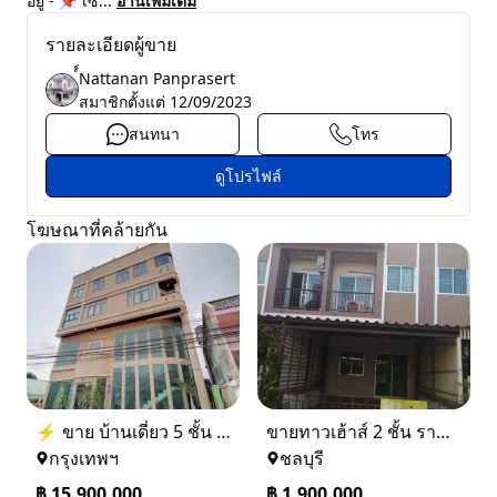
อยู่ - 📌 เซ็...
อ่านเพิ่มเติม
รายละเอียดผู้ขาย
์์Nattanan Panprasert
สมาชิกตั้งแต่
12/09/2023
สนทนา
โทร
ดูโปรไฟล์
โฆษณาที่คล้ายกัน
⚡ ขาย บ้านเดี่ยว 5 ชั้น ซอย ประชาชื่น 14 ใกล้ BTS
ขายทาวเฮ้าส์ 2 ชั้น ราคา 1.9 ล้านบาท ที่อยู่ ศรีราชา ชลบุรี
กรุงเทพฯ
ชลบุรี
฿
15,900,000
฿
1,900,000