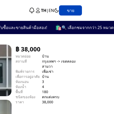
TH
|
EN
ขาย
🛍️
และขายสินค้ามือสอง!
🔍 เลือกชมจากกว่า 25 หมวดหมู่ที่
฿
38,000
หมวดย่อย
บ้าน
สถานที่
กรุงเทพฯ -> เขตคลอง
สามวา
พิมพ์รายการ
เพื่อเช่า
เพื่อการอยู่อาศัย
บ้าน
ห้องนอน
3
ห้องน้ำ
4
พื้นที่
180
ชนิดของห้อง
ตกแต่งครบ
ราคา
38,000