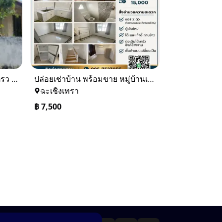
ขายบ้านเดียว 1 ชั้นพื้นที่ 102 ตรว บางละมุง ชลบุรี
ปล่อยเช่าบ้าน พร้อมขาย หมู่บ้านเจทาว ตำบลแสนภูดาษ
ฉะเชิงเทรา
฿
7,500