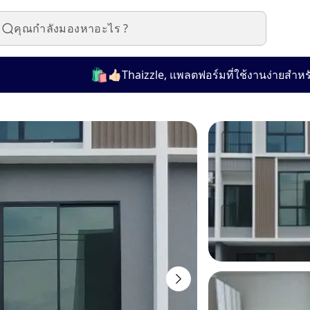
🛍️
👍🏻Thaizzle, แพลตฟอร์มที่ใช้งานง่ายสำหรับซื้อ