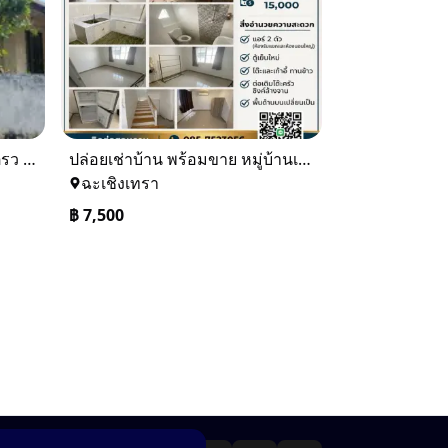
ขายบ้านเดียว 1 ชั้นพื้นที่ 102 ตรว บางละมุง ชลบุรี
ปล่อยเช่าบ้าน พร้อมขาย หมู่บ้านเจทาว ตำบลแสนภูดาษ
ฉะเชิงเทรา
฿
7,500