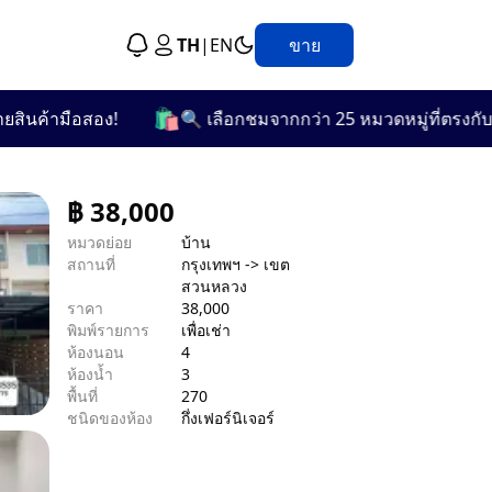
TH
|
EN
ขาย
🛍️
ามือสอง!
🔍 เลือกชมจากกว่า 25 หมวดหมู่ที่ตรงกับความต
฿
38,000
หมวดย่อย
บ้าน
สถานที่
กรุงเทพฯ -> เขต
สวนหลวง
ราคา
38,000
พิมพ์รายการ
เพื่อเช่า
ห้องนอน
4
ห้องน้ำ
3
พื้นที่
270
ชนิดของห้อง
กึ่งเฟอร์นิเจอร์