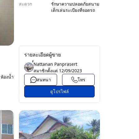
สะดวก
รักษาความปลอดภัย
สนาม
เด็กเล่น
ระเบียง
ที่จอดรถ
รายละเอียดผู้ขาย
์์Nattanan Panprasert
สมาชิกตั้งแต่
12/09/2023
ห้องน้ำ
สนทนา
โทร
ดูโปรไฟล์