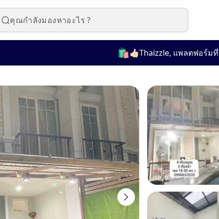
🛍️
👍🏻Thaizzle, แพลตฟอร์มที่ใช้งาน