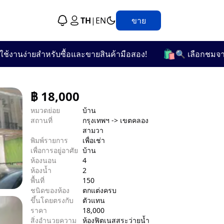
TH
|
EN
ขาย
🛍️
ง่ายสำหรับซื้อและขายสินค้ามือสอง!
🔍 เลือกชมจากกว่า 2
฿
18,000
หมวดย่อย
บ้าน
สถานที่
กรุงเทพฯ -> เขตคลอง
สามวา
พิมพ์รายการ
เพื่อเช่า
เพื่อการอยู่อาศัย
บ้าน
ห้องนอน
4
ห้องน้ำ
2
พื้นที่
150
ชนิดของห้อง
ตกแต่งครบ
ขึ้นโดยตรงกับ
ตัวแทน
ราคา
18,000
สิ่งอำนวยความ
ห้องฟิตเนส
สระว่ายน้ำ