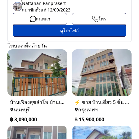
์์Nattanan Panprasert
สมาชิกตั้งแต่
12/09/2023
สนทนา
โทร
ดูโปรไฟล์
โฆษณาที่คล้ายกัน
บ้านเฟื่องสุขลำโพ บ้านเดี่ยวสร้างใหม่ บางบัวทอง
⚡ ขาย บ้านเดี่ยว 5 ชั้น ซอย ประชาชื่น 14 ใกล้ BTS
นนทบุรี
กรุงเทพฯ
฿
3,090,000
฿
15,900,000