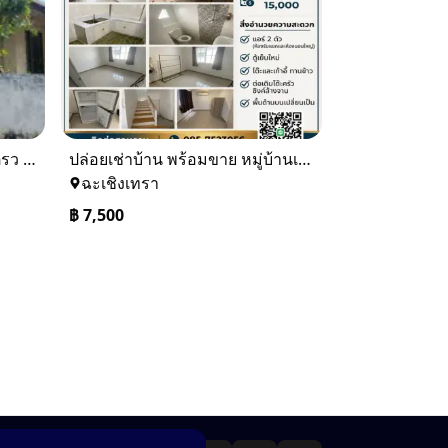
ขายบ้านเดียว 1 ชั้นพื้นที่ 102 ตรว บางละมุง ชลบุรี
ปล่อยเช่าบ้าน พร้อมขาย หมู่บ้านเจทาว ตำบลแสนภูดาษ
ฉะเชิงเทรา
฿
7,500