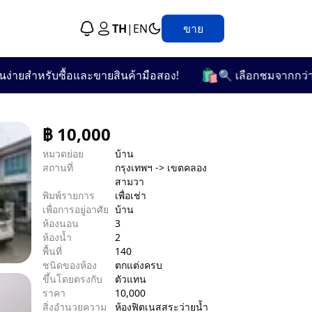
TH
|
EN
ขาย
🛍️
สำหรับซื้อและขายสินค้ามือสอง!
🔍 เลือกชมจากกว่า 25 หม
฿
10,000
หมวดย่อย
บ้าน
สถานที่
กรุงเทพฯ -> เขตคลอง
สามวา
พิมพ์รายการ
เพื่อเช่า
เพื่อการอยู่อาศัย
บ้าน
ห้องนอน
3
ห้องน้ำ
2
พื้นที่
140
ชนิดของห้อง
ตกแต่งครบ
ขึ้นโดยตรงกับ
ตัวแทน
ราคา
10,000
สิ่งอำนวยความ
ห้องฟิตเนส
สระว่ายน้ำ