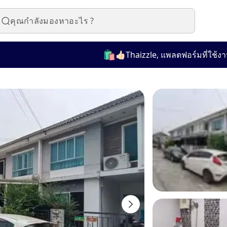
🛍️
👍🏻Thaizzle, แพลตฟอร์มที่ใช้งานง่าย