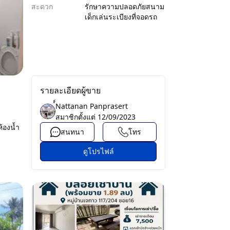
สะดวก
รักษาความปลอดภัย
สนาม
เด็กเล่น
ระเบียง
ที่จอดรถ
รายละเอียดผู้ขาย
์์Nattanan Panprasert
สมาชิกตั้งแต่
12/09/2023
้องน้ำ
สนทนา
โทร
ดูโปรไฟล์