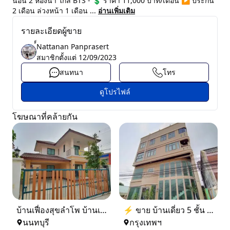
นอน 2 ห้องน้ำ ใกล้ BTS - 💲 ราคา 11,000 บาท/เดือน ▶️ ประกัน
2 เดือน ล่วงหน้า 1 เดือน ...
อ่านเพิ่มเติม
รายละเอียดผู้ขาย
์์Nattanan Panprasert
สมาชิกตั้งแต่
12/09/2023
สนทนา
โทร
ดูโปรไฟล์
โฆษณาที่คล้ายกัน
บ้านเฟื่องสุขลำโพ บ้านเดี่ยวสร้างใหม่ บางบัวทอง
⚡ ขาย บ้านเดี่ยว 5 ชั้น ซอย ประชาชื่น 14 ใกล้ BTS
นนทบุรี
กรุงเทพฯ