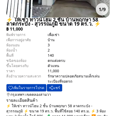
1
/
9
⚡ ให้เช่า ทาวน์โฮม 2 ชั้น บ้านพฤกษา 58
ลาดกระบัง - สุวรรณภูมิ ขนาด 19 ตร.ว. ⚡
฿
11,000
พิมพ์รายการ
เพื่อเช่า
เพื่อการอยู่อาศัย
บ้าน
ห้องนอน
3
ห้องน้ำ
2
พื้นที่
140
ชนิดของห้อง
ตกแต่งครบ
ขึ้นโดยตรงกับ
ตัวแทน
ราคา
11,000
สิ่งอำนวยความสะดวก
รักษาความปลอดภัย
สนามเด็กเล่น
ระเบียง
ที่จอดรถ
เพิ่มในรายการโปรด
แชร์
กรุงเทพฯ
เขตคลองสามวา
รายละเอียดสินค้า
⚡ ให้เช่า ทาวน์โฮม 2 ชั้น บ้านพฤกษา 58 ลาดกระบัง -
สุวรรณภูมิ ⚡ ขนาด 19 ตร.ว. พื้นที่ใช้สอย 140 ตร.ม. ⚡ 3 ห้อง