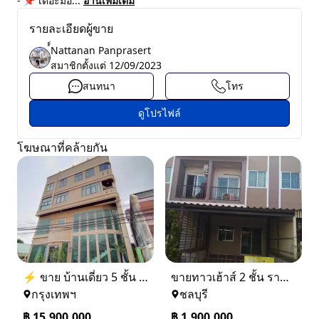
- 📌 เดอะมอ...
อ่านเพิ่มเติม
รายละเอียดผู้ขาย
์์Nattanan Panprasert
สมาชิกตั้งแต่
12/09/2023
สนทนา
โทร
ดูโปรไฟล์
โฆษณาที่คล้ายกัน
⚡ ขาย บ้านเดี่ยว 5 ชั้น ซอย ประชาชื่น 14 ใกล้ BTS
ขายทาวเฮ้าส์ 2 ชั้น ราคา 1.9 ล้านบาท ที่อยู่ ศรีราชา ชลบุรี
กรุงเทพฯ
ชลบุรี
฿
15,900,000
฿
1,900,000