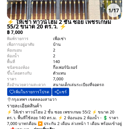
1
/
17
⚡ ให้เช่า ทาวน์โฮม 2 ชั้น ซอย เพชรเกษม
55/2 ขนาด 20 ตร.ว. ⚡
฿
7,000
พิมพ์รายการ
เพื่อเช่า
เพื่อการอยู่อาศัย
บ้าน
ห้องนอน
2
ห้องน้ำ
2
พื้นที่
140
ชนิดของห้อง
กึ่งเฟอร์นิเจอร์
ขึ้นโดยตรงกับ
ตัวแทน
ราคา
7,000
สิ่งอำนวยความสะดวก
สนามเด็กเล่น
ระเบียง
ที่จอดรถ
เพิ่มในรายการโปรด
แชร์
กรุงเทพฯ
เขตคลองสามวา
รายละเอียดสินค้า
⚡ ให้เช่า ทาวน์โฮม 2 ชั้น ซอย เพชรเกษม 55/2 ⚡ ขนาด 20
ตร.ว. พื้นที่ใช้สอย 140 ตร.ม. ⚡ 2 ห้องนอน 2 ห้องน้ำ - 💲 ราคา
7,000 บาท/เดือน ▶️ ประกัน 2 เดือน ล่วงหน้า 1 เดือน พร้อมเข้าอยู่