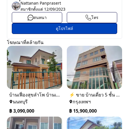
์์Nattanan Panprasert
สมาชิกตั้งแต่
12/09/2023
สนทนา
โทร
ดูโปรไฟล์
โฆษณาที่คล้ายกัน
บ้านเฟื่องสุขลำโพ บ้านเดี่ยวสร้างใหม่ บางบัวทอง
⚡ ขาย บ้านเดี่ยว 5 ชั้น ซอย ประชาชื่น 14 ใกล้ BTS
นนทบุรี
กรุงเทพฯ
฿
3,090,000
฿
15,900,000