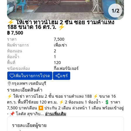
1
/
2
⚡ ให้เช่า ทาวน์โฮม 2 ชั้น ซอย รามคำแหง
188 ขนาด 16 ตร.ว. ⚡
฿
7,500
ราคา
7,500
พิมพ์รายการ
เพื่อเช่า
ห้องนอน
2
ห้องน้ำ
1
พื้นที่
120
ชนิดของห้อง
กึ่งเฟอร์นิเจอร์
เพิ่มในรายการโปรด
แชร์
กรุงเทพฯ
เขตมีนบุรี
รายละเอียดสินค้า
⚡ ให้เช่า ทาวน์โฮม 2 ชั้น ซอย รามคำแหง 188 ⚡ ขนาด 16
ตร.ว. พื้นที่ใช้สอย 120 ตร.ม. ⚡ 2 ห้องนอน 1 ห้องน้ำ - 💲 ราคา
7,500 บาท/เดือน ▶️ ประกัน 2 เดือน ล่วงหน้า 1 เดือน พร้อมเข้าอยู่
- 📌 โลตัส สุขาภิบ...
อ่านเพิ่มเติม
รายละเอียดผู้ขาย