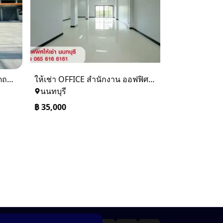
อาคารพาณิชย์ทำเลดีๆ หน้าติดถนน ด้านหลังแม่น้ำเจ้าพระยา
ให้เช่า OFFICE สำนักงาน ออฟฟิศ สนามบินน้ำ นนทบุรี ใกล้ MRT
นนทบุรี
฿
35,000