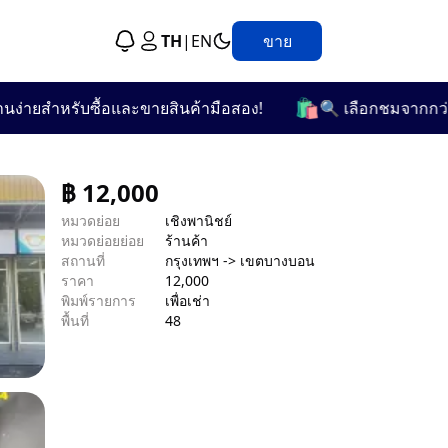
TH
|
EN
ขาย
🛍️
ยสำหรับซื้อและขายสินค้ามือสอง!
🔍 เลือกชมจากกว่า 25 ห
฿
12,000
หมวดย่อย
เชิงพานิชย์
หมวดย่อยย่อย
ร้านค้า
สถานที่
กรุงเทพฯ -> เขตบางบอน
ราคา
12,000
พิมพ์รายการ
เพื่อเช่า
พื้นที่
48