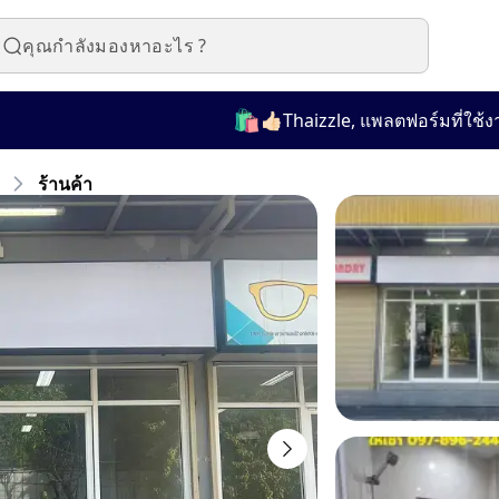
🛍️
👍🏻Thaizzle, แพลตฟอร์มที่ใช้งานง่า
ร้านค้า