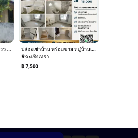
ขายบ้านเดียว 1 ชั้นพื้นที่ 102 ตรว บางละมุง ชลบุรี
ปล่อยเช่าบ้าน พร้อมขาย หมู่บ้านเจทาว ตำบลแสนภูดาษ
ฉะเชิงเทรา
฿
7,500