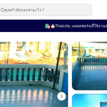
🛍️
👍🏻Thaizzle, แพลตฟอร์มที่ใช้งานง่ายสำห