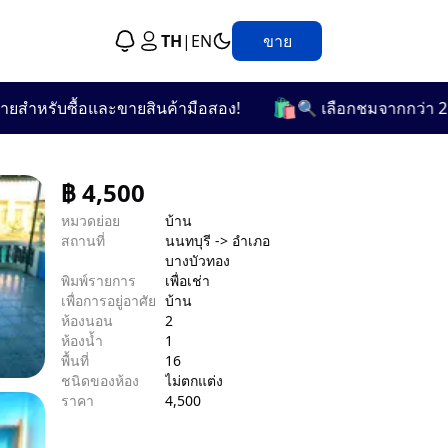
TH
|
EN
ขาย
🛍️
รับซื้อและขายสินค้ามือสอง!
🔍 เลือกชมจากกว่า 25 หมวด
฿
4,500
หมวดย่อย
บ้าน
สถานที่
นนทบุรี -> อำเภอ
บางบัวทอง
พิมพ์รายการ
เพื่อเช่า
เพื่อการอยู่อาศัย
บ้าน
ห้องนอน
2
ห้องน้ำ
1
พื้นที่
16
ชนิดของห้อง
ไม่ตกแต่ง
ราคา
4,500