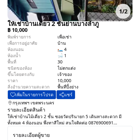
1
/
2
ให้เช่าบ้านเดี่ยว 2 ชั้นย่านบางลำภู
฿
10,000
พิมพ์รายการ
เพื่อเช่า
เพื่อการอยู่อาศัย
บ้าน
ห้องนอน
🛏 4
ห้องน้ำ
🛁 1
พื้นที่
30
ชนิดของห้อง
ไม่ตกแต่ง
ขึ้นโดยตรงกับ
เจ้าของ
ราคา
10,000
สิ่งอำนวยความสะดวก
พื้นที่ปิ้งย่าง
เพิ่มในรายการโปรด
แชร์
กรุงเทพฯ
เขตพระนคร
รายละเอียดสินค้า
ให้เช่าบ้านไม้เดี่ยว 2 ชั้น ซอยวัดปรินายก 5 เดินทางสะดวก มี
ทั้งหมด 4 ห้องนอน พึ่งทาสีใหม่ สนใจติดต่อ 0876900691...
รายละเอียดผู้ขาย