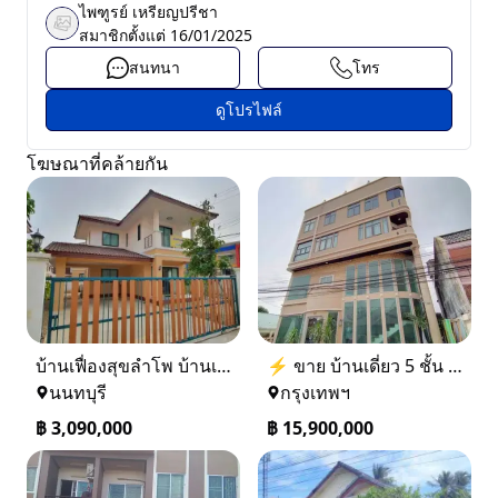
ไพฑูรย์ เหรียญปรีชา
สมาชิกตั้งแต่
16/01/2025
สนทนา
โทร
ดูโปรไฟล์
โฆษณาที่คล้ายกัน
บ้านเฟื่องสุขลำโพ บ้านเดี่ยวสร้างใหม่ บางบัวทอง
⚡ ขาย บ้านเดี่ยว 5 ชั้น ซอย ประชาชื่น 14 ใกล้ BTS
นนทบุรี
กรุงเทพฯ
฿
3,090,000
฿
15,900,000