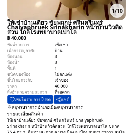
1
/
10
ให้เช่าบ้านเดี่ยว ชัยพฤกษ์ ศรีนครินทร์
Chaiyaphruek Srinakharin หน้าบ้านวิวติด
สวน ใกล้โรงพยาบาลเปาโล
฿
40,000
พิมพ์รายการ
เพื่อเช่า
เพื่อการอยู่อาศัย
บ้าน
ห้องนอน
3
ห้องน้ำ
3
พื้นที่
1
ชนิดของห้อง
ไม่ตกแต่ง
ขึ้นโดยตรงกับ
เจ้าของ
ราคา
40,000
สิ่งอำนวยความสะดวก
ที่จอดรถ
เพิ่มในรายการโปรด
แชร์
สมุทรปราการ
อำเภอเมืองสมุทรปราการ
รายละเอียดสินค้า
ให้เช่าบ้านเดี่ยว ชัยพฤกษ์ ศรีนครินทร์ Chaiyaphruek
Srinakharin หน้าบ้านวิวติดสวน ใกล้โรงพยาบาลเปาโล ขนาด
75.4 ตร.ว เดินทางสะดวก ต.บางเมือง อ.เมือง สมุทรปราการ สนใจ