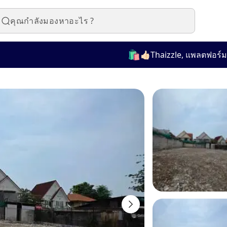
🛍️
👍🏻Thaizzle, แพลตฟอร์มที่ใช้