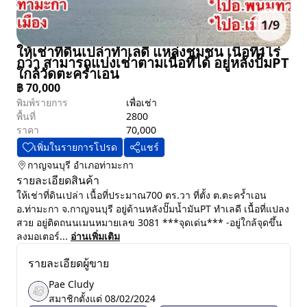
1
/
9
ให้เช่าที่ดินเปล่าทำเลดี แหล่งชุมชน เนื้อที่1ไร่
กว่า สามารถแบ่งเช่าตามเนื้อที่ได้ อยู่หลังปั๊มPT
ใกล้วัดตะคร้ำเอน
฿
70,000
พิมพ์รายการ
เพื่อเช่า
พื้นที่
2800
ราคา
70,000
เพิ่มในรายการโปรด
แชร์
กาญจนบุรี
อำเภอท่ามะกา
รายละเอียดสินค้า
ให้เช่าที่ดินเปล่า เนื้อที่ประมาณ700 ตร.วา ที่ตั้ง ต.ตะคร้ำเอน
อ.ท่ามะกา จ.กาญจนบุรี อยู่ด้านหลังปั๊มน้ำมันPT ทำเลดี เนื้อที่แปลง
สวย อยู่ติดถนนเมนหมายเลข 3081 ***จุดเด่น*** -อยู่ใกล้จุดขึ้น
ลงมอเตอร์...
อ่านเพิ่มเติม
รายละเอียดผู้ขาย
Pae Cludy
สมาชิกตั้งแต่
08/02/2024