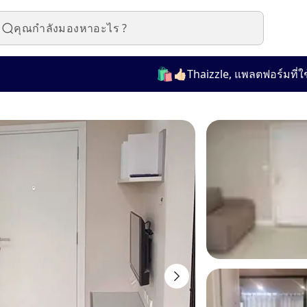
🛍️
👍🏻Thaizzle, แพลตฟอร์มที่ใช้งาน