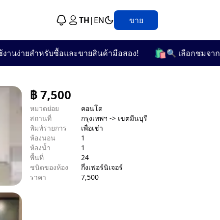
TH
|
EN
ขาย
🛍️
ง่ายสำหรับซื้อและขายสินค้ามือสอง!
🔍 เลือกชมจากกว่า 2
฿
7,500
หมวดย่อย
คอนโด
สถานที่
กรุงเทพฯ -> เขตมีนบุรี
พิมพ์รายการ
เพื่อเช่า
ห้องนอน
1
ห้องน้ำ
1
พื้นที่
24
ชนิดของห้อง
กึ่งเฟอร์นิเจอร์
ราคา
7,500