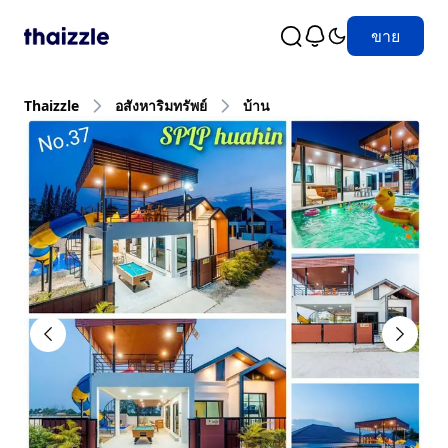
ขาย
Thaizzle
อสังหาริมทรัพย์
บ้าน