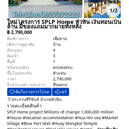
1
/
2
ใหม่โครงการ SPLP Home หัวหิน เงินทอนเป็น
ล้าน มีของแถมมากมายทั้งหลัง
฿
2,790,000
พิมพ์รายการ
เพื่อขาย
เพื่อการอยู่อาศัย
บ้าน
ห้องนอน
4
ห้องน้ำ
3
พื้นที่
1
ชนิดของห้อง
ตกแต่งครบ
ขึ้นโดยตรงกับ
ตัวแทน
ราคา
2,790,000
สิ่งอำนวยความสะดวก
ที่จอดรถ
เพิ่มในรายการโปรด
แชร์
ประจวบคีรีขันธ์
อำเภอหัวหิน
รายละเอียดสินค้า
SPLP Home project Millions of change 1,000,000 million
#House #Vacation accommodation #Hua Hin sea #Market
Village #Blue Port Mall #Huay Mongkol Temple