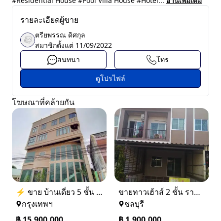
#Residential House #Pool Villa House #Hotel...
อ่านเพิ่มเติม
รายละเอียดผู้ขาย
ตรียพรรณ ดิศกุล
สมาชิกตั้งแต่
11/09/2022
สนทนา
โทร
ดูโปรไฟล์
โฆษณาที่คล้ายกัน
⚡ ขาย บ้านเดี่ยว 5 ชั้น ซอย ประชาชื่น 14 ใกล้ BTS
ขายทาวเฮ้าส์ 2 ชั้น ราคา 1.9 ล้านบาท ที่อยู่ ศรีราชา ชลบุรี
กรุงเทพฯ
ชลบุรี
฿
15,900,000
฿
1,900,000