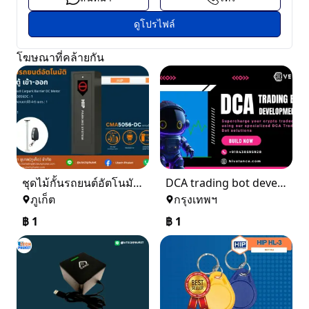
ดูโปรไฟล์
โฆษณาที่คล้ายกัน
ชุดไม้กั้นรถยนต์อัตโนมัติ 1 ตู้ เข้า - ออก
DCA trading bot development
ภูเก็ต
กรุงเทพฯ
฿
1
฿
1