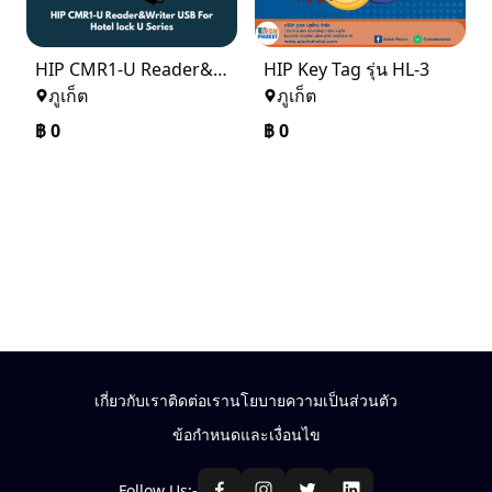
HIP CMR1-U Reader&Writer USB For Hotel lock U Series
HIP Key Tag รุ่น HL-3
ภูเก็ต
ภูเก็ต
฿
0
฿
0
เกี่ยวกับเรา
ติดต่อเรา
นโยบายความเป็นส่วนตัว
ข้อกำหนดและเงื่อนไข
Follow Us:-