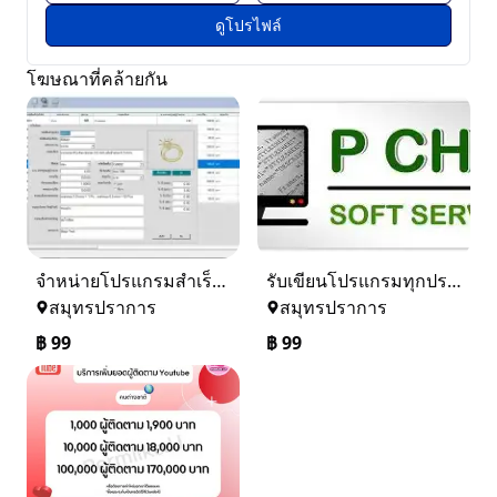
ดูโปรไฟล์
โฆษณาที่คล้ายกัน
จำหน่ายโปรแกรมสำเร็จรูป ขายโปรแกรมควบคุมการผลิตจิวเวลรี่
รับเขียนโปรแกรมทุกประเภทตามความต้องการลูกค้า
สมุทรปราการ
สมุทรปราการ
฿
99
฿
99