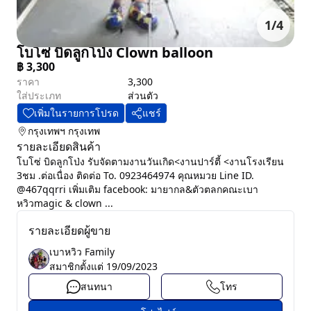
1
/
4
โบโซ่ บิดลูกโป่ง Clown balloon
฿
3,300
ราคา
3,300
ใส่ประเภท
ส่วนตัว
เพิ่มในรายการโปรด
แชร์
กรุงเทพฯ
กรุงเทพ
รายละเอียดสินค้า
โบโซ่ บิดลูกโป่ง รับจัดตามงานวันเกิด<งานปาร์ตี้ <งานโรงเรียน
3ชม .ต่อเนื่อง ติดต่อ To. 0923464974 คุณหมวย Line ID.
@467qqrri เพิ่มเติม facebook: มายากล&ตัวตลกคณะเบา
หวิวmagic & clown ...
รายละเอียดผู้ขาย
เบาหวิว Family
สมาชิกตั้งแต่
19/09/2023
สนทนา
โทร