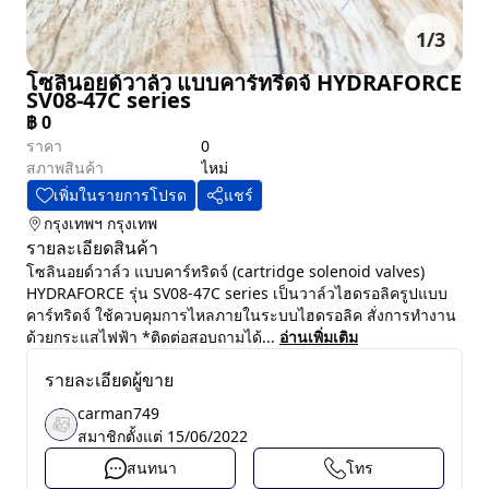
1
/
3
โซลินอยด์วาล์ว แบบคาร์ทริดจ์ HYDRAFORCE
SV08-47C series
฿
0
ราคา
0
สภาพสินค้า
ไหม่
เพิ่มในรายการโปรด
แชร์
กรุงเทพฯ
กรุงเทพ
รายละเอียดสินค้า
โซลินอยด์วาล์ว แบบคาร์ทริดจ์ (cartridge solenoid valves)
HYDRAFORCE รุ่น SV08-47C series เป็นวาล์วไฮดรอลิครูปแบบ
คาร์ทริดจ์ ใช้ควบคุมการไหลภายในระบบไฮดรอลิค สั่งการทำงาน
ด้วยกระแสไฟฟ้า *ติดต่อสอบถามได้...
อ่านเพิ่มเติม
รายละเอียดผู้ขาย
carman749
สมาชิกตั้งแต่
15/06/2022
สนทนา
โทร