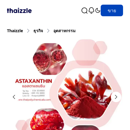
ขาย
Thaizzle
ธุรกิจ
อุตสาหกรรม