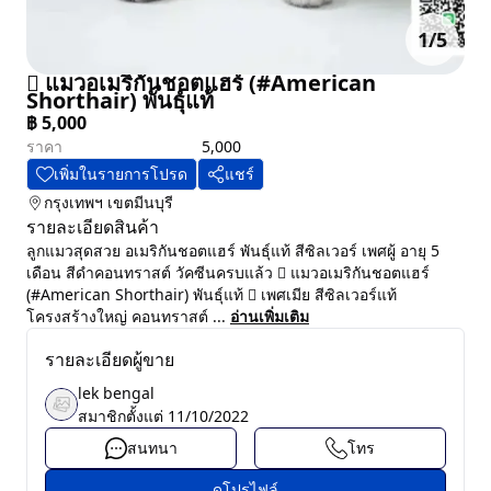
1
/
5
 แมวอเมริกันชอตแฮร์ (#American
Shorthair) พันธุ์แท้
฿
5,000
ราคา
5,000
เพิ่มในรายการโปรด
แชร์
กรุงเทพฯ
เขตมีนบุรี
รายละเอียดสินค้า
ลูกแมวสุดสวย อเมริกันชอตแฮร์ พันธุ์แท้ สีซิลเวอร์ เพศผู้ อายุ 5
เดือน สีดำคอนทราสต์ วัคซีนครบแล้ว  แมวอเมริกันชอตแฮร์
(#American Shorthair) พันธุ์แท้  เพศเมีย สีซิลเวอร์แท้
โครงสร้างใหญ่ คอนทราสต์ ...
อ่านเพิ่มเติม
รายละเอียดผู้ขาย
lek bengal
สมาชิกตั้งแต่
11/10/2022
สนทนา
โทร
ดูโปรไฟล์