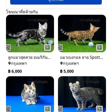
โฆษณาที่คล้ายกัน
ลูกแมวสุดสวย อเมริกันชอตแฮร์ พันธุ์แท้ สีซิลเวอร์ เพศเมีย
แมวเบงกอล ลาย Spotted Donut Rosetted อายุ 2 เดือน เพศเมีย
กรุงเทพฯ
กรุงเทพฯ
฿
6,000
฿
5,000