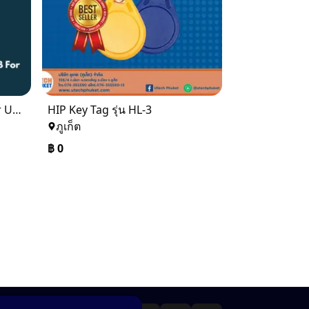
HIP CMR1-U Reader&Writer USB For Hotel lock U Series
HIP Key Tag รุ่น HL-3
ภูเก็ต
฿
0