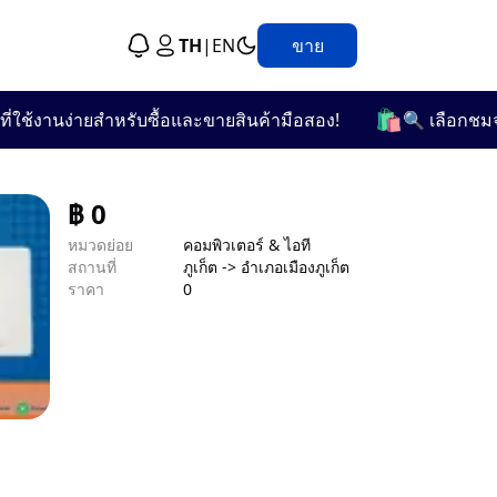
TH
|
EN
ขาย
🛍️
้งานง่ายสำหรับซื้อและขายสินค้ามือสอง!
🔍 เลือกชมจากกว
฿
0
หมวดย่อย
คอมพิวเตอร์ & ไอที
สถานที่
ภูเก็ต -> อำเภอเมืองภูเก็ต
ราคา
0