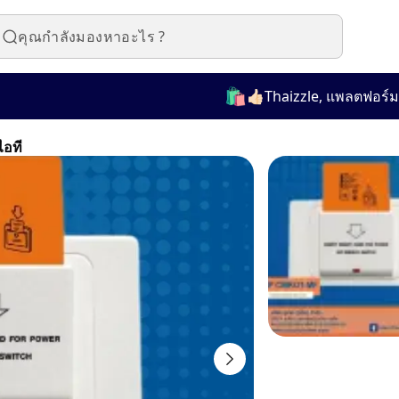
🛍️
👍🏻Thaizzle, แพลตฟอร์มที่ใช
ไอที