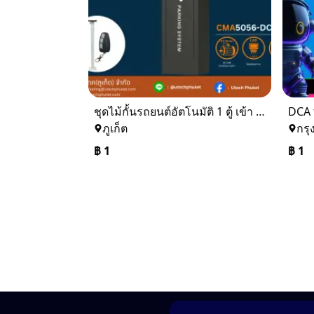
ชุดไม้กั้นรถยนต์อัตโนมัติ 1 ตู้ เข้า - ออก
DCA 
ภูเก็ต
กรุ
฿
1
฿
1