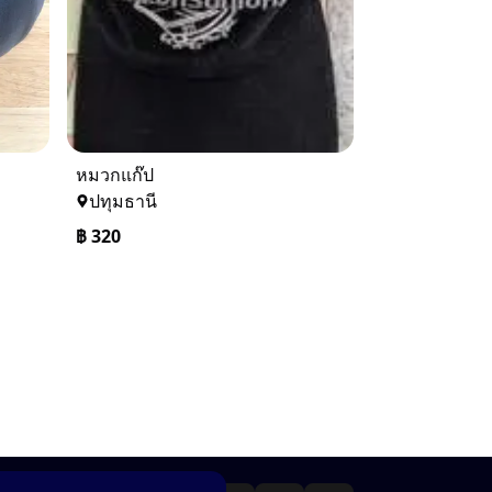
หมวกแก๊ป
ปทุมธานี
฿
320