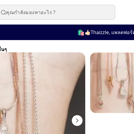
🛍️
👍🏻Thaizzle, แพลตฟอร์มที่ใช
ื่นๆ