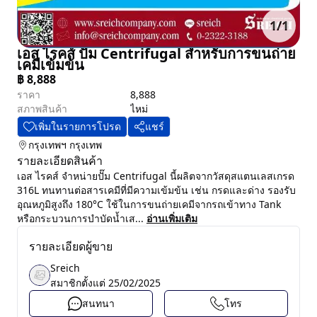
1
/
1
เอส ไรคส์ ปั๊ม Centrifugal สำหรับการขนถ่าย
เคมีเข้มข้น
฿
8,888
ราคา
8,888
สภาพสินค้า
ไหม่
เพิ่มในรายการโปรด
แชร์
กรุงเทพฯ
กรุงเทพ
รายละเอียดสินค้า
เอส ไรคส์ จำหน่ายปั๊ม Centrifugal นี้ผลิตจากวัสดุสแตนเลสเกรด
316L ทนทานต่อสารเคมีที่มีความเข้มข้น เช่น กรดและด่าง รองรับ
อุณหภูมิสูงถึง 180°C ใช้ในการขนถ่ายเคมีจากรถเข้าทาง Tank
หรือกระบวนการบำบัดน้ำเส...
อ่านเพิ่มเติม
รายละเอียดผู้ขาย
Sreich
สมาชิกตั้งแต่
25/02/2025
สนทนา
โทร