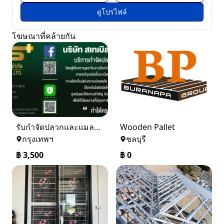
ดูโปรไฟล์
โฆษณาที่คล้ายกัน
รับกำจัดปลวกและแมลง ในราคาเริ่มเพียง 3,500 บาท
Wooden Pallet
กรุงเทพฯ
ชลบุรี
฿
3,500
฿
0