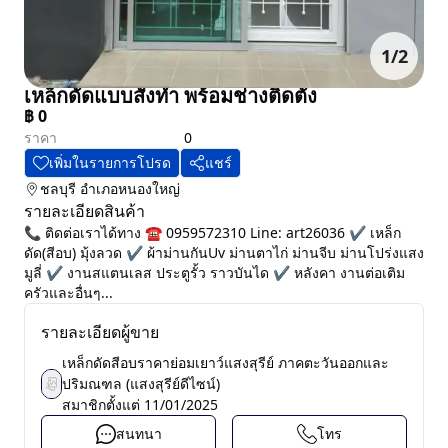
1
/
2
เหล็กดัดแบบสั่งทำ พร้อมช่างติดตั้ง
฿
0
ราคา
0
เพิ่มในรายการโปรด
แชร์
ชลบุรี
อำเภอหนองใหญ่
รายละเอียดสินค้า
📞 ติดต่อเราได้ทาง ☎️ 0959572310 Line: art26036 ✔️ เหล็ก
ดัด(สีอบ) มุ้งลวด ✔️ ผ้าม่านกันUv ม่านตาไก่ ม่านจีบ ม่านโปร่งแสง
มูลี่ ✔️ งานสแตนเลส ประตูรั้ว ราวบันได ✔️ หลังคา งานต่อเติม
ครัวและอื่นๆ...
รายละเอียดผู้ขาย
เหล็กดัดสีอบราคาย่อมเยาว์แสงสุรีย์ ภาคตะวันออกและ
ปริมณฑล (แสงสุรีย์ดีไซน์)
สมาชิกตั้งแต่
11/01/2025
สนทนา
โทร