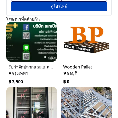
ดูโปรไฟล์
โฆษณาที่คล้ายกัน
รับกำจัดปลวกและแมลง ในราคาเริ่มเพียง 3,500 บาท
Wooden Pallet
กรุงเทพฯ
ชลบุรี
฿
3,500
฿
0