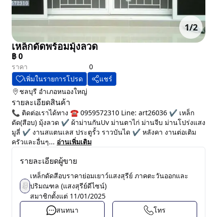
1
/
2
เหล็กดัดพร้อมมุ้งลวด
฿
0
ราคา
0
เพิ่มในรายการโปรด
แชร์
ชลบุรี
อำเภอหนองใหญ่
รายละเอียดสินค้า
📞 ติดต่อเราได้ทาง ☎️ 0959572310 Line: art26036 ✔️ เหล็ก
ดัด(สีอบ) มุ้งลวด ✔️ ผ้าม่านกันUv ม่านตาไก่ ม่านจีบ ม่านโปร่งแสง
มูลี่ ✔️ งานสแตนเลส ประตูรั้ว ราวบันได ✔️ หลังคา งานต่อเติม
ครัวและอื่นๆ...
อ่านเพิ่มเติม
รายละเอียดผู้ขาย
เหล็กดัดสีอบราคาย่อมเยาว์แสงสุรีย์ ภาคตะวันออกและ
ปริมณฑล (แสงสุรีย์ดีไซน์)
สมาชิกตั้งแต่
11/01/2025
สนทนา
โทร