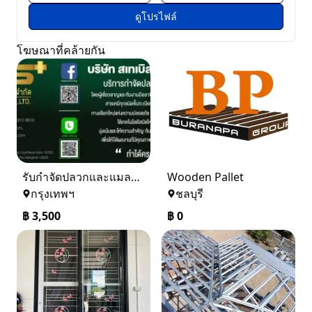
ดูโปรไฟล์
โฆษณาที่คล้ายกัน
รับกำจัดปลวกและแมลง ในราคาเริ่มเพียง 3,500 บาท
Wooden Pallet
กรุงเทพฯ
ชลบุรี
฿
3,500
฿
0