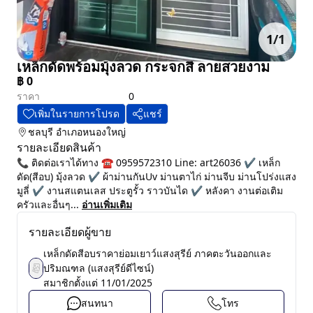
1
/
1
เหล็กดัดพร้อมมุ้งลวด กระจกสี ลายสวยงาม
฿
0
ราคา
0
เพิ่มในรายการโปรด
แชร์
ชลบุรี
อำเภอหนองใหญ่
รายละเอียดสินค้า
📞 ติดต่อเราได้ทาง ☎️ 0959572310 Line: art26036 ✔️ เหล็ก
ดัด(สีอบ) มุ้งลวด ✔️ ผ้าม่านกันUv ม่านตาไก่ ม่านจีบ ม่านโปร่งแสง
มูลี่ ✔️ งานสแตนเลส ประตูรั้ว ราวบันได ✔️ หลังคา งานต่อเติม
ครัวและอื่นๆ...
อ่านเพิ่มเติม
รายละเอียดผู้ขาย
เหล็กดัดสีอบราคาย่อมเยาว์แสงสุรีย์ ภาคตะวันออกและ
ปริมณฑล (แสงสุรีย์ดีไซน์)
สมาชิกตั้งแต่
11/01/2025
สนทนา
โทร