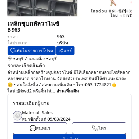
1
/
1
เหล็กชุบกลัลวาไนซ์
฿
963
ราคา
963
ใส่ประเภท
บริษัท
เพิ่มในรายการโปรด
แชร์
ชลบุรี
อำเภอเมืองชลบุรี
รายละเอียดสินค้า
จำหน่ายเหล็กก่อสร้างชุบกัลวาไนซ์ มีให้เลือกหลากหลายไซส์หลาก
หลายขนาด ราคาโรงงาน จัดส่งทั่วประเทศ ยินดีให้คำแนะนำค่ะ
😊 • สนใจสั่งซื้อ / สอบถามเพิ่มเติม • โทร:063-1724821🤙
ไลน์:@kwd2 หรือจิ้ม ht...
อ่านเพิ่มเติม
รายละเอียดผู้ขาย
Materiall Sales
สมาชิกตั้งแต่
05/03/2024
สนทนา
โทร