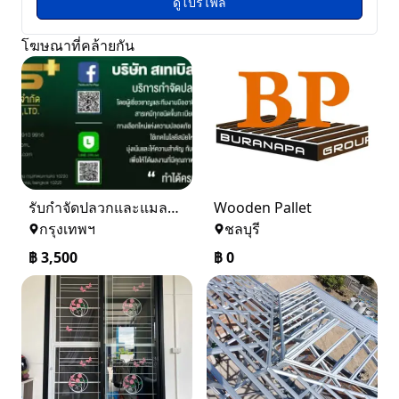
ดูโปรไฟล์
โฆษณาที่คล้ายกัน
รับกำจัดปลวกและแมลง ในราคาเริ่มเพียง 3,500 บาท
Wooden Pallet
กรุงเทพฯ
ชลบุรี
฿
3,500
฿
0