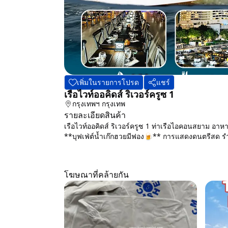
เพิ่มในรายการโปรด
แชร์
เรือไวท์ออคิดส์ ริเวอร์ครูซ 1
กรุงเทพฯ
กรุงเทพ
รายละเอียดสินค้า
เรือไวท์ออคิดส์ ริเวอร์ครูซ 1 ท่าเรือไอคอนสยาม อาหา
**บุฟเฟ่ต์น้ำเก๊กฮวยมีฟอง🍺** การแสดงดนตรีสด รำไ
โฆษณาที่คล้ายกัน