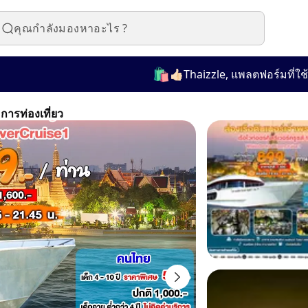
🛍️
👍🏻Thaizzle, แพลตฟอร์มที่ใช้งาน
ารท่องเที่ยว