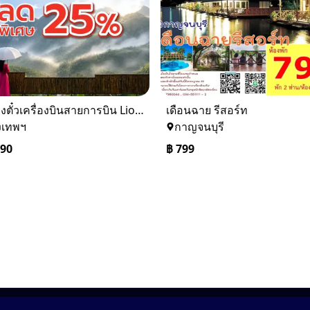
รับจองตั๋วเครื่องบินสายการบิน Lion Air ทั้งในและต่างประเทศ
เดือนฉาย รีสอร์ท
งเทพฯ
กาญจนบุรี
090
฿
799