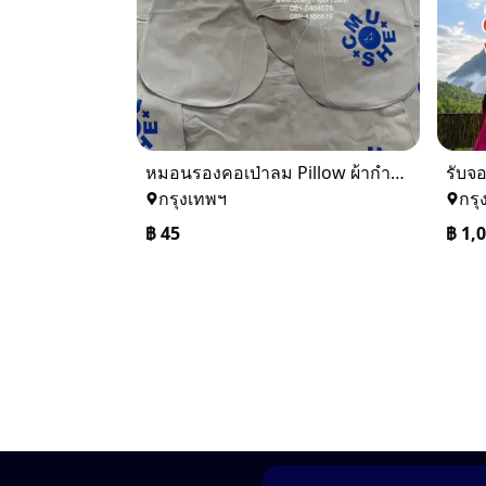
หมอนรองคอเป่าลม Pillow ผ้ากำมะหยี่ พร้อมสกรีนโลโก้ 0816484576
กรุงเทพฯ
กรุ
฿
45
฿
1,